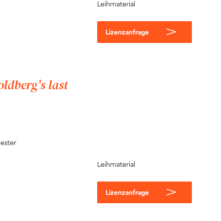
Leihmaterial
Lizenzanfrage
ldberg's last
hester
Leihmaterial
Lizenzanfrage