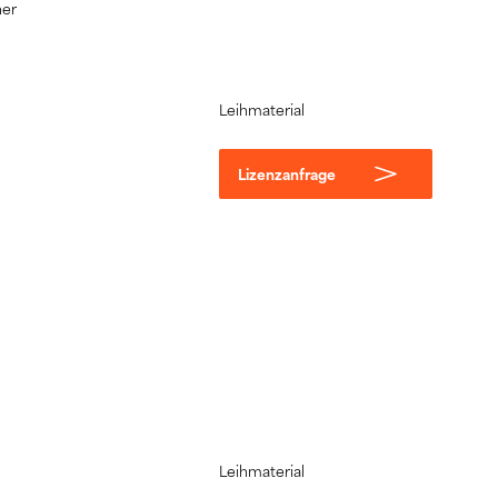
her
Leihmaterial
Lizenzanfrage
Leihmaterial