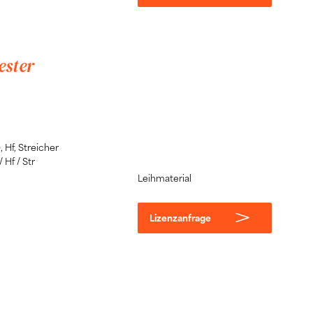
ester
, Hf, Streicher
 Hf / Str
Leihmaterial
Lizenzanfrage