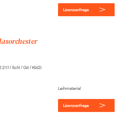
Lizenzanfrage
lasorchester
2.1.1 / Schl / Git / Kb(2)
Leihmaterial
Lizenzanfrage