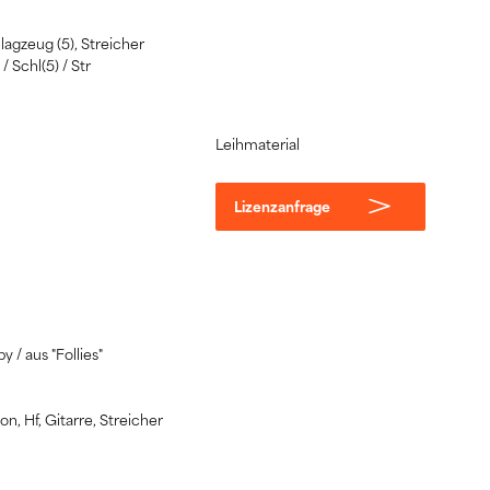
lagzeug (5), Streicher
/ Schl(5) / Str
Leihmaterial
Lizenzanfrage
 / aus "Follies"
ion, Hf, Gitarre, Streicher