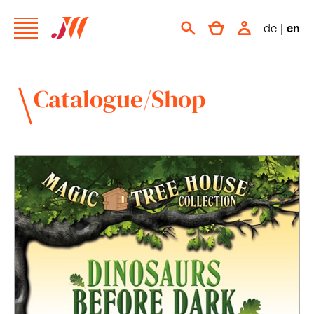
de
|
en
Catalogue/Shop