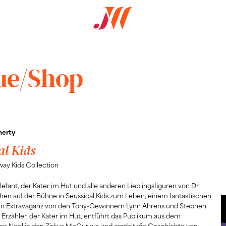
ue/Shop
herty
al Kids
ay Kids Collection
lefant, der Kater im Hut und alle anderen Lieblingsfiguren von Dr.
en auf der Bühne in Seussical Kids zum Leben, einem fantastischen
en Extravaganz von den Tony-Gewinnern Lynn Ahrens und Stephen
r Erzähler, der Kater im Hut, entführt das Publikum aus dem
n Nool in den Zirkus McGurkus und erzählt die Geschichte von