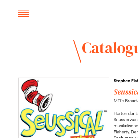
Catalog
Stephen Fla
Seussic
MTI's Broadw
Horton der E
Seuss erwach
musikalisch
Flaherty. De
Dschungel vo