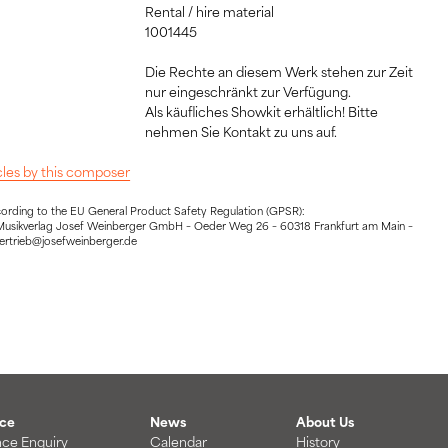
Rental / hire material
1001445
Die Rechte an diesem Werk stehen zur Zeit
nur eingeschränkt zur Verfügung.
Als käufliches Showkit erhältlich! Bitte
nehmen Sie Kontakt zu uns auf.
icles by this composer
cording to the EU General Product Safety Regulation (GPSR):
Musikverlag Josef Weinberger GmbH – Oeder Weg 26 – 60318 Frankfurt am Main –
vertrieb@josefweinberger.de
ice
News
About Us
nce Enquiry
Calendar
History