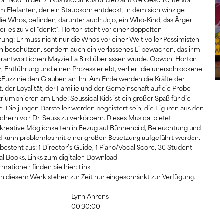
m Elefanten, der ein Staubkorn entdeckt, in dem sich winzige
e Whos, befinden, darunter auch Jojo, ein Who-Kind, das Ärger
l es zu viel "denkt". Horton steht vor einer doppelten
ung: Er muss nicht nur die Whos vor einer Welt voller Pessimisten
n beschützen, sondern auch ein verlassenes Ei bewachen, das ihm
erantwortlichen Mayzie La Bird überlassen wurde. Obwohl Horton
r, Entführung und einen Prozess erlebt, verliert die unerschrockene
Fuzz nie den Glauben an ihn. Am Ende werden die Kräfte der
, der Loyalität, der Familie und der Gemeinschaft auf die Probe
triumphieren am Ende! Seussical Kids ist ein großer Spaß für die
e. Die jungen Darsteller werden begeistert sein, die Figuren aus den
chern von Dr. Seuss zu verkörpern. Dieses Musical bietet
kreative Möglichkeiten in Bezug auf Bühnenbild, Beleuchtung und
 kann problemlos mit einer großen Besetzung aufgeführt werden.
besteht aus: 1 Director’s Guide, 1 Piano/Vocal Score, 30 Student
al Books, Links zum digitalen Download
rmationen finden Sie hier:
Link
n diesem Werk stehen zur Zeit nur eingeschränkt zur Verfügung.
Lynn Ahrens
00:30:00