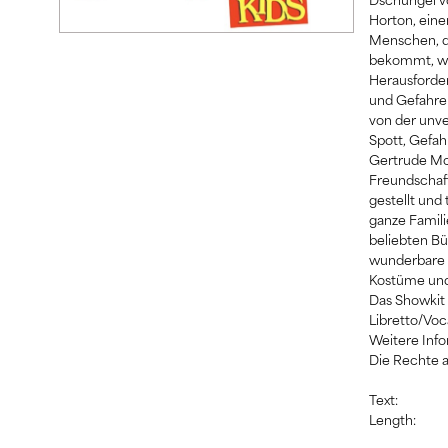
Horton, eine
Menschen, di
bekommt, wei
Herausforder
und Gefahre
von der unv
Spott, Gefah
Gertrude Mc
Freundschaft
gestellt und 
ganze Famili
beliebten Bü
wunderbare 
Kostüme und
Das Showkit 
Libretto/Voc
Weitere Info
Die Rechte a
Text:
Length: