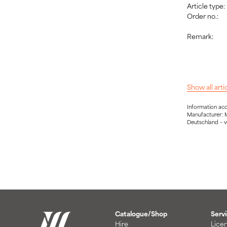
Article type:
Order no.:
Remark:
Show all art
Information ac
Manufacturer: 
Deutschland – 
Catalogue/Shop
Serv
Hire
Lice