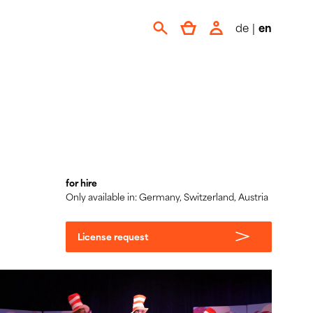
de
|
en
for hire
Only available in: Germany, Switzerland, Austria
License request