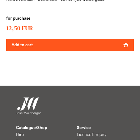
for purchase
12,50 EUR
Add to cart
Catalogue/Shop
Service
Hire
Licence Enquiry