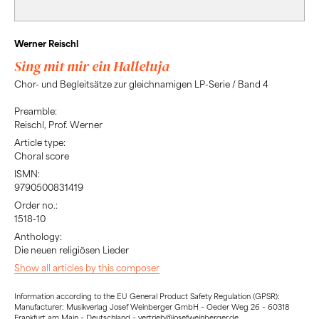
Werner Reischl
Sing mit mir ein Halleluja
Chor- und Begleitsätze zur gleichnamigen LP-Serie / Band 4
Preamble:
Reischl, Prof. Werner
Article type:
Choral score
ISMN:
9790500831419
Order no.:
1518-10
Anthology:
Die neuen religiösen Lieder
Show all articles by this composer
Information according to the EU General Product Safety Regulation (GPSR):
Manufacturer: Musikverlag Josef Weinberger GmbH – Oeder Weg 26 – 60318
Frankfurt am Main – Deutschland – vertrieb@josefweinberger.de