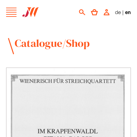
de
|
en
Catalogue/Shop