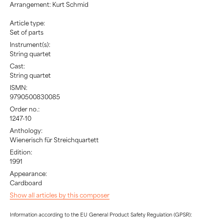
Arrangement: Kurt Schmid
Article type:
Set of parts
Instrument(s):
String quartet
Cast:
String quartet
ISMN:
9790500830085
Order no.:
1247-10
Anthology:
Wienerisch für Streichquartett
Edition:
1991
Appearance:
Cardboard
Show all articles by this composer
Information according to the EU General Product Safety Regulation (GPSR):