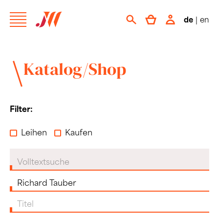
de
|
en
Katalog/Shop
Filter:
Leihen
Kaufen
Volltextsuche
Komponist:in
Titel