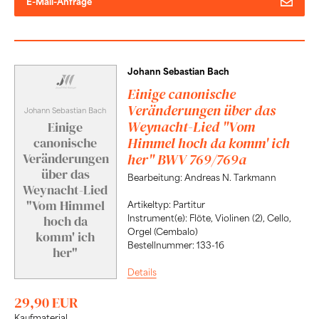
E-Mail-Anfrage
Johann Sebastian Bach
Einige canonische
Veränderungen über das
Johann Sebastian Bach
Weynacht-Lied "Vom
Einige
Himmel hoch da komm' ich
canonische
her" BWV 769/769a
Veränderungen
über das
Bearbeitung: Andreas N. Tarkmann
Weynacht-Lied
"Vom Himmel
Artikeltyp: Partitur
hoch da
Instrument(e): Flöte, Violinen (2), Cello,
Orgel (Cembalo)
komm' ich
Bestellnummer: 133-16
her"
Details
29,90 EUR
Kaufmaterial