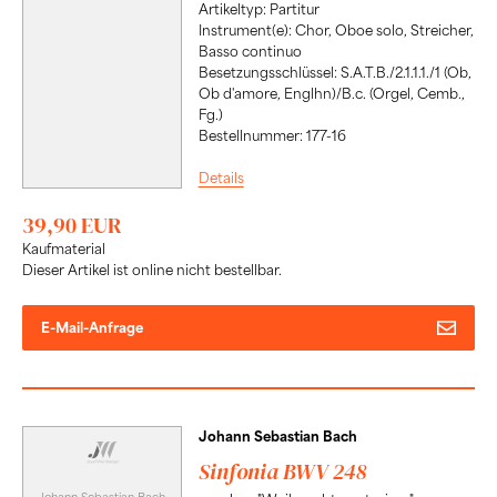
Artikeltyp: Partitur
Instrument(e): Chor, Oboe solo, Streicher,
Basso continuo
Besetzungsschlüssel: S.A.T.B./2.1.1.1./1 (Ob,
Ob d'amore, Englhn)/B.c. (Orgel, Cemb.,
Fg.)
Bestellnummer: 177-16
Details
39,90 EUR
Kaufmaterial
Dieser Artikel ist online nicht bestellbar.
E-Mail-Anfrage
Johann Sebastian Bach
Sinfonia BWV 248
Johann Sebastian Bach