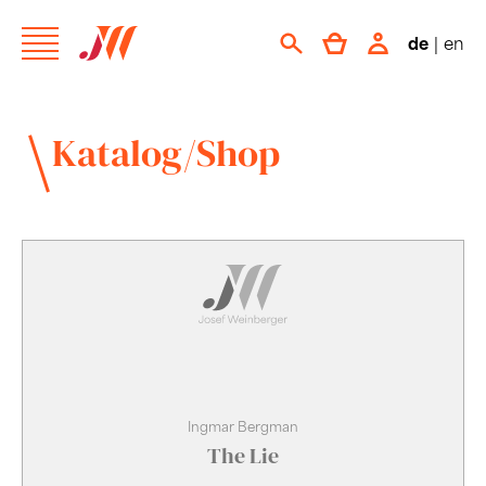
de
|
en
Katalog/Shop
Ingmar Bergman
The Lie