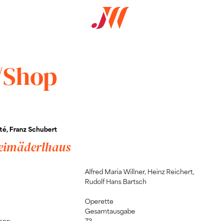
/Shop
té, Franz Schubert
eimäderlhaus
Alfred Maria Willner, Heinz Reichert,
Rudolf Hans Bartsch
Operette
Gesamtausgabe
er:
73