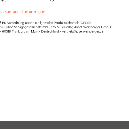
 des Komponisten anzeigen
EU-Verordnung über die allgemeine Produktsicherheit (GPSR):
ik & Bühne Verlagsgesellschaft mbH, c/o Musikverlag Josef Weinberger GmbH –
 60318 Frankfurt am Main – Deutschland – vertrieb@josefweinberger.de