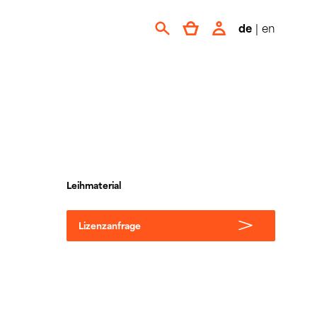
de
|
en
Leihmaterial
Lizenzanfrage