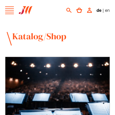
de
|
en
Katalog/Shop