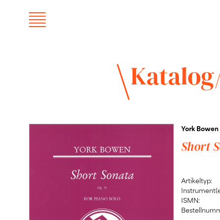
Katalog
York Bowen
Short S
Artikeltyp:
Instrument(e
ISMN:
Bestellnumm