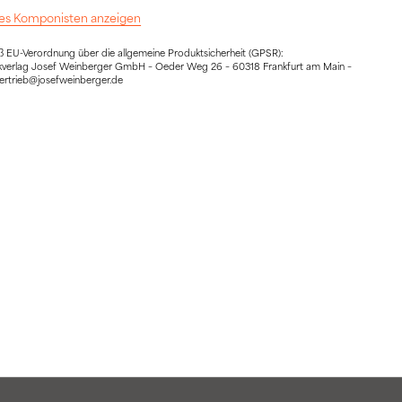
 des Komponisten anzeigen
EU-Verordnung über die allgemeine Produktsicherheit (GPSR):
sikverlag Josef Weinberger GmbH – Oeder Weg 26 – 60318 Frankfurt am Main –
vertrieb@josefweinberger.de