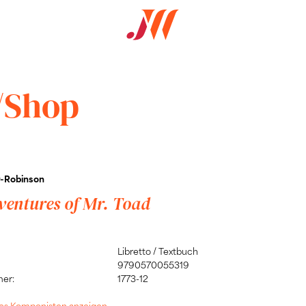
/Shop
r-Robinson
ventures of Mr. Toad
Libretto / Textbuch
9790570055319
er:
1773-12
 des Komponisten anzeigen