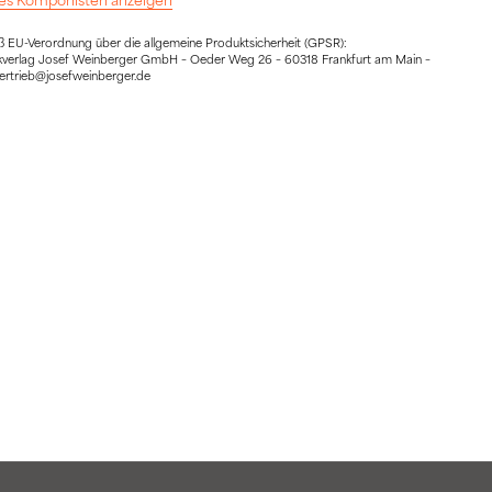
EU-Verordnung über die allgemeine Produktsicherheit (GPSR):
sikverlag Josef Weinberger GmbH – Oeder Weg 26 – 60318 Frankfurt am Main –
vertrieb@josefweinberger.de