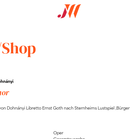
/Shop
ohnányi
nor
von Dohnányi Libretto Ernst Goth nach Sternheims Lustspiel ‚Bürger
Oper
Gesamtausgabe