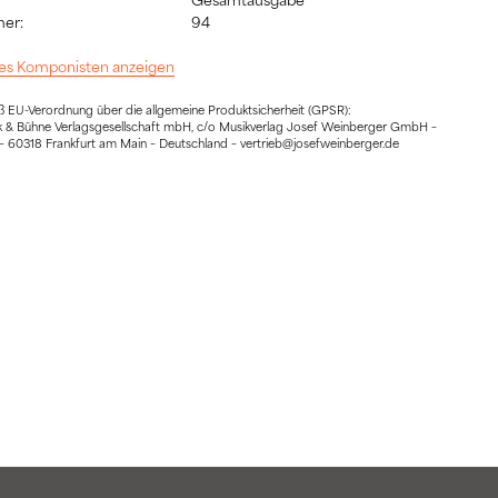
er:
94
 des Komponisten anzeigen
EU-Verordnung über die allgemeine Produktsicherheit (GPSR):
ik & Bühne Verlagsgesellschaft mbH, c/o Musikverlag Josef Weinberger GmbH –
 60318 Frankfurt am Main – Deutschland – vertrieb@josefweinberger.de