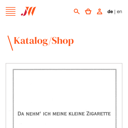
de
|
en
Katalog/Shop