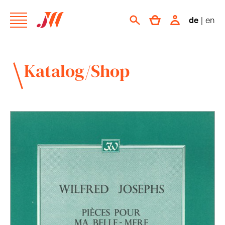
de
|
en
Katalog/Shop