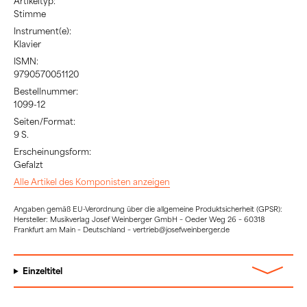
Artikeltyp:
Stimme
Instrument(e):
Klavier
ISMN:
9790570051120
Bestellnummer:
1099-12
Seiten/Format:
9 S.
Erscheinungsform:
Gefalzt
Alle Artikel des Komponisten anzeigen
Angaben gemäß EU-Verordnung über die allgemeine Produktsicherheit (GPSR):
Hersteller: Musikverlag Josef Weinberger GmbH – Oeder Weg 26 – 60318
Frankfurt am Main – Deutschland – vertrieb@josefweinberger.de
Einzeltitel