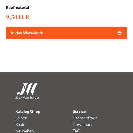
Kaufmaterial
9,50 EUR
In den Warenkorb
Katalog/Shop
Service
Leihen
Lizenzanfrage
Kaufen
Downloads
Neuheiten
FAQ