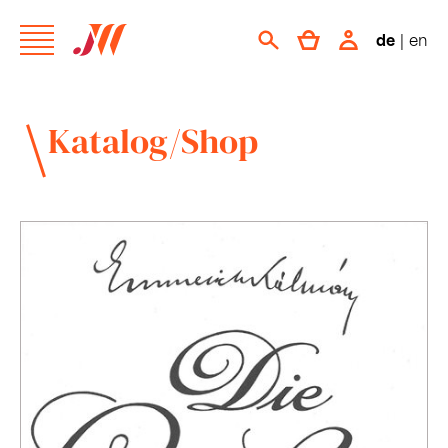
de
|
en
Katalog/Shop