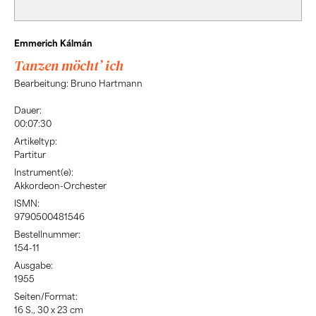
Emmerich Kálmán
Tanzen möcht’ ich
Bearbeitung: Bruno Hartmann
Dauer:
00:07:30
Artikeltyp:
Partitur
Instrument(e):
Akkordeon-Orchester
ISMN:
9790500481546
Bestellnummer:
154-11
Ausgabe:
1955
Seiten/Format:
16 S., 30 x 23 cm