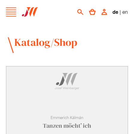
de
|
en
Katalog/Shop
Emmerich Kálmán
Tanzen möcht’ ich