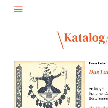
Katalog
Franz Lehár
Das La
Artikeltyp:
Instrument(e
Bestellnumm
Alle Artikel