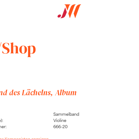
/Shop
nd des Lächelns, Album
Sammelband
):
Violine
er:
666-20
 des Komponisten anzeigen