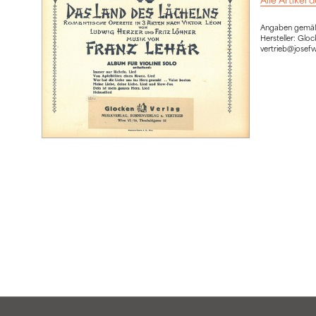
Angaben gemäß 
Hersteller: Gl
vertrieb@josef