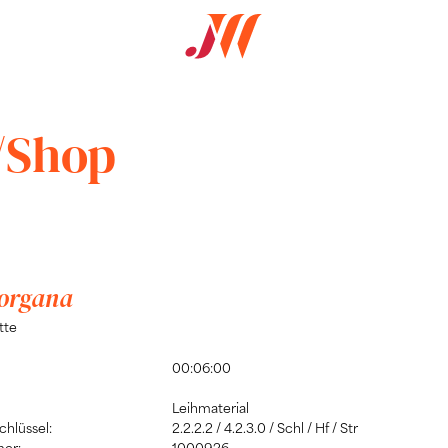
/Shop
organa
tte
00:06:00
Leihmaterial
hlüssel:
2.2.2.2 / 4.2.3.0 / Schl / Hf / Str
er:
1000926