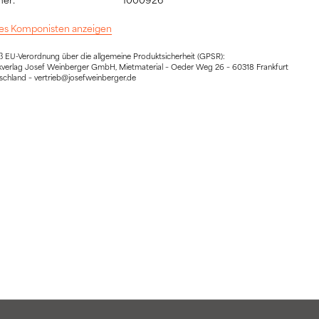
 des Komponisten anzeigen
EU-Verordnung über die allgemeine Produktsicherheit (GPSR):
sikverlag Josef Weinberger GmbH, Mietmaterial – Oeder Weg 26 – 60318 Frankfurt
schland – vertrieb@josefweinberger.de