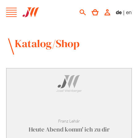
de
|
en
Katalog/Shop
Franz Lehár
Heute Abend komm' ich zu dir