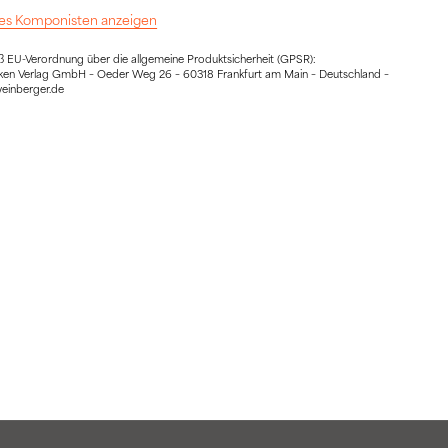
 des Komponisten anzeigen
EU-Verordnung über die allgemeine Produktsicherheit (GPSR):
ocken Verlag GmbH – Oeder Weg 26 – 60318 Frankfurt am Main – Deutschland –
weinberger.de