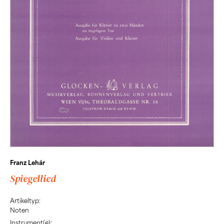
Franz Lehár
Spiegellied
Artikeltyp:
Noten
Instrument(e):