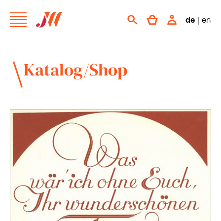
de
|
en
Katalog/Shop