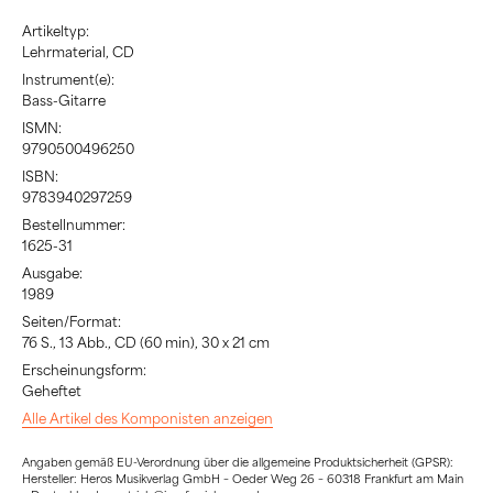
Artikeltyp:
Lehrmaterial, CD
Instrument(e):
Bass-Gitarre
ISMN:
9790500496250
ISBN:
9783940297259
Bestellnummer:
1625-31
Ausgabe:
1989
Seiten/Format:
76 S., 13 Abb., CD (60 min), 30 x 21 cm
Erscheinungsform:
Geheftet
Alle Artikel des Komponisten anzeigen
Angaben gemäß EU-Verordnung über die allgemeine Produktsicherheit (GPSR):
Hersteller: Heros Musikverlag GmbH – Oeder Weg 26 – 60318 Frankfurt am Main