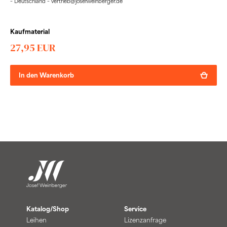
– Deutschland – vertrieb@josefweinberger.de
Kaufmaterial
27,95 EUR
In den Warenkorb
Katalog/Shop
Service
Leihen
Lizenzanfrage