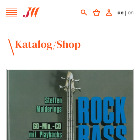
de
|
en
Katalog/Shop