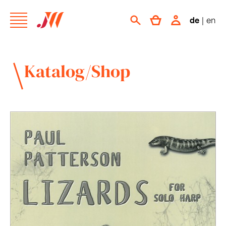
de
|
en
Katalog/Shop