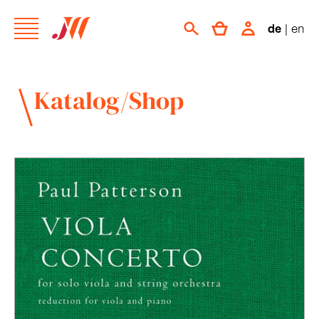
de
|
en
Katalog/Shop