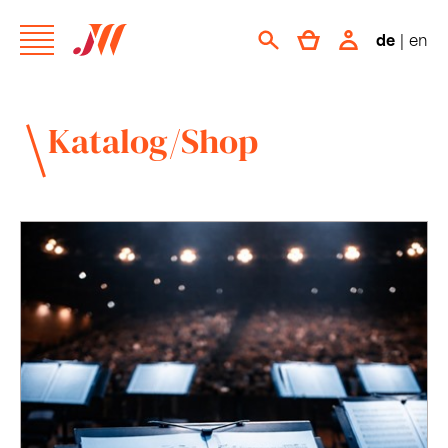
de
|
en
Katalog/Shop