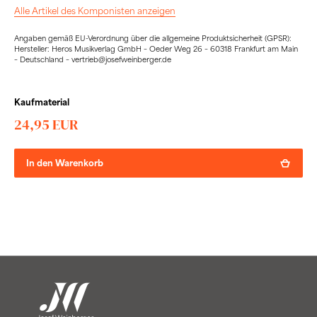
Alle Artikel des Komponisten anzeigen
Angaben gemäß EU-Verordnung über die allgemeine Produktsicherheit (GPSR):
Hersteller: Heros Musikverlag GmbH – Oeder Weg 26 – 60318 Frankfurt am Main
– Deutschland – vertrieb@josefweinberger.de
Kaufmaterial
24,95 EUR
In den Warenkorb