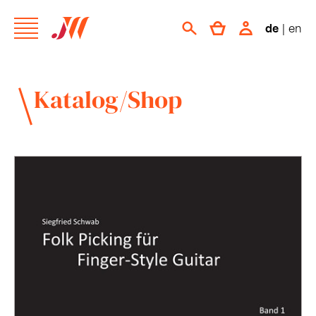
de
|
en
Katalog/Shop