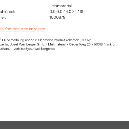
Leihmaterial
hlüssel:
0.0.0.0 / 4.0.3.1 / Str
er:
1000879
 des Komponisten anzeigen
EU-Verordnung über die allgemeine Produktsicherheit (GPSR):
sikverlag Josef Weinberger GmbH, Mietmaterial – Oeder Weg 26 – 60318 Frankfurt
schland – vertrieb@josefweinberger.de