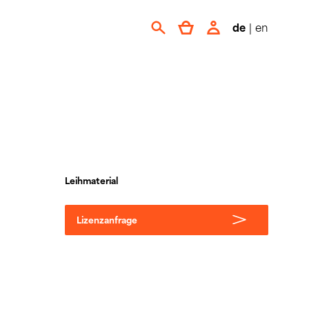
de
|
en
Leihmaterial
Lizenzanfrage