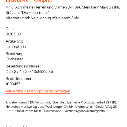
Nr. 8, Ach meine Herren und Damen (Nr. 8a), Mein Herr Marquis (Nr.
8b) / aus "Die Fledermaus"
Alternativtitel: Nein, genug mit diesem Spiel
Dauer:
00:05:00
Artikeltyp:
Leihmaterial
Besetzung:
Orchester
Besetzungsschlüssel:
2.2.2.2 / 4.2.3.0 / Schl(2) / Str
Bestellnummer:
1000457
Alle Artikel des Komponisten anzeigen
Angaben gemäß EU-Verordnung über die allgemeine Produktsicherheit (GPSR):
Hersteller: Musikverlag Josef Weinberger GmbH, Mietmaterial – Oeder Weg 26 –
60318 Frankfurt am Main – Deutschland – vertrieb@josefweinberger.de