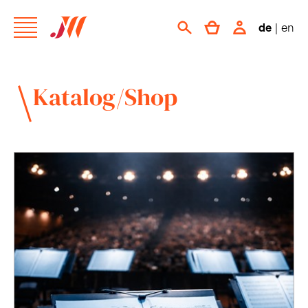
de
|
en
Katalog/Shop