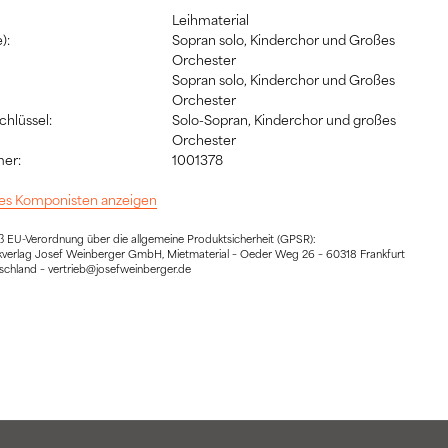
Leihmaterial
):
Sopran solo, Kinderchor und Großes
Orchester
Sopran solo, Kinderchor und Großes
Orchester
hlüssel:
Solo-Sopran, Kinderchor und großes
Orchester
er:
1001378
 des Komponisten anzeigen
EU-Verordnung über die allgemeine Produktsicherheit (GPSR):
sikverlag Josef Weinberger GmbH, Mietmaterial – Oeder Weg 26 – 60318 Frankfurt
schland – vertrieb@josefweinberger.de