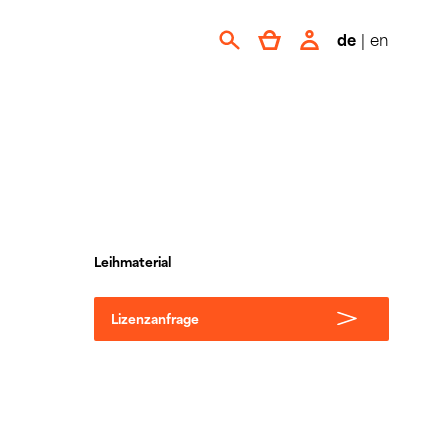
de
|
en
Leihmaterial
Lizenzanfrage