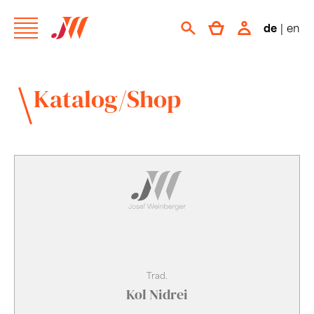
de
|
en
Katalog/Shop
Trad.
Kol Nidrei