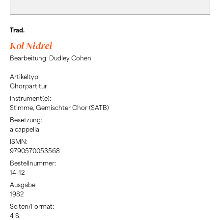
Trad.
Kol Nidrei
Bearbeitung: Dudley Cohen
Artikeltyp:
Chorpartitur
Instrument(e):
Stimme, Gemischter Chor (SATB)
Besetzung:
a cappella
ISMN:
9790570053568
Bestellnummer:
14-12
Ausgabe:
1982
Seiten/Format:
4 S.