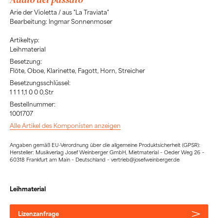
Arie der Violetta / aus "La Traviata"
Bearbeitung: Ingmar Sonnenmoser
Artikeltyp:
Leihmaterial
Besetzung:
Flöte, Oboe, Klarinette, Fagott, Horn, Streicher
Besetzungsschlüssel:
1 1 1 1,1 0 0 0,Str
Bestellnummer:
1001707
Alle Artikel des Komponisten anzeigen
Angaben gemäß EU-Verordnung über die allgemeine Produktsicherheit (GPSR):
Hersteller: Musikverlag Josef Weinberger GmbH, Mietmaterial – Oeder Weg 26 –
60318 Frankfurt am Main – Deutschland – vertrieb@josefweinberger.de
Leihmaterial
Lizenzanfrage