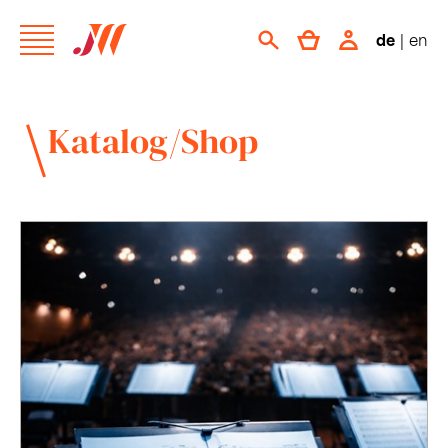
de
|
en
Katalog/Shop