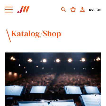
de
|
en
Katalog/Shop