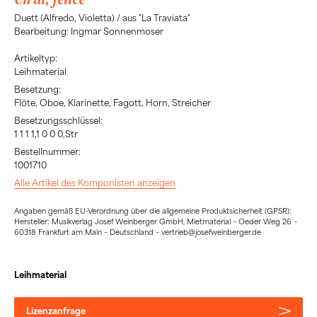
Duett (Alfredo, Violetta) / aus "La Traviata"
Bearbeitung: Ingmar Sonnenmoser
Artikeltyp:
Leihmaterial
Besetzung:
Flöte, Oboe, Klarinette, Fagott, Horn, Streicher
Besetzungsschlüssel:
1 1 1 1,1 0 0 0,Str
Bestellnummer:
1001710
Alle Artikel des Komponisten anzeigen
Angaben gemäß EU-Verordnung über die allgemeine Produktsicherheit (GPSR):
Hersteller: Musikverlag Josef Weinberger GmbH, Mietmaterial – Oeder Weg 26 –
60318 Frankfurt am Main – Deutschland – vertrieb@josefweinberger.de
Leihmaterial
Lizenzanfrage