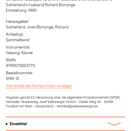
Sutherland’s husband Richard Bonynge
Entstehung: 1990
Herausgeber:
Sutherland, Joan/Bonynge, Richard
Artikeltyp:
Sammelband
Instrument(e):
Gesang, Klavier
ISMN:
9790570053773
Bestellnummer:
2146-12
Alle Artikel des Komponisten anzeigen
Angaben gemäß EU-Verordnung über die allgemeine Produktsicherheit (GPSR):
Hersteller: Musikverlag Josef Weinberger GmbH – Oeder Weg 26 – 60318
Frankfurt am Main – Deutschland – vertrieb@josefweinberger.de
Einzeltitel