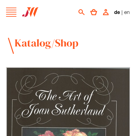
de
|
en
Katalog/Shop