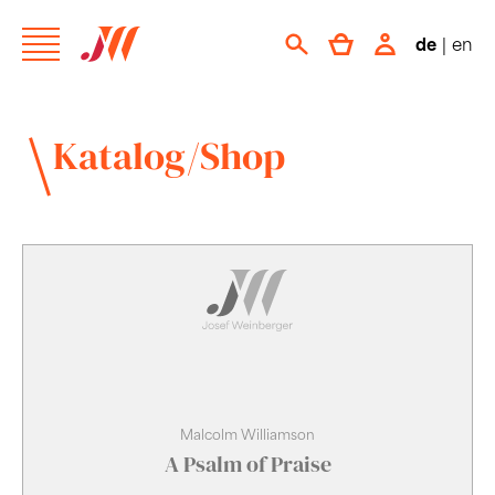
de
|
en
Katalog/Shop
Malcolm Williamson
A Psalm of Praise