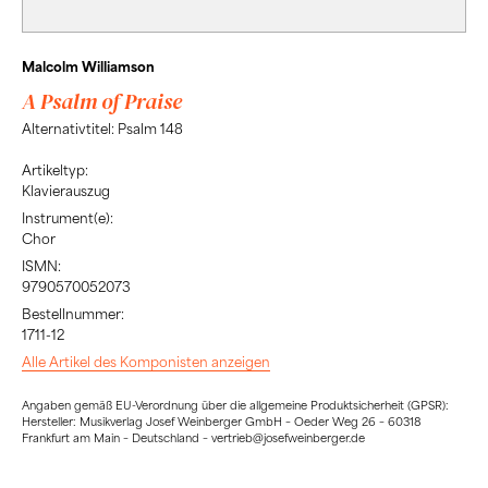
Malcolm Williamson
A Psalm of Praise
Alternativtitel: Psalm 148
Artikeltyp:
Klavierauszug
Instrument(e):
Chor
ISMN:
9790570052073
Bestellnummer:
1711-12
Alle Artikel des Komponisten anzeigen
Angaben gemäß EU-Verordnung über die allgemeine Produktsicherheit (GPSR):
Hersteller: Musikverlag Josef Weinberger GmbH – Oeder Weg 26 – 60318
Frankfurt am Main – Deutschland – vertrieb@josefweinberger.de