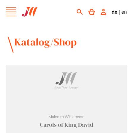
de
|
en
Katalog/Shop
Malcolm Williamson
Carols of King David