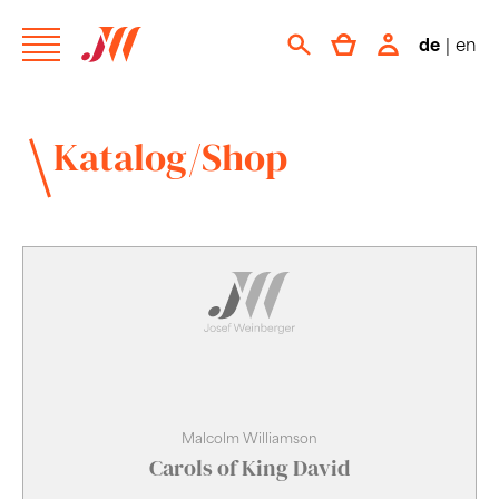
de
|
en
Katalog/Shop
Malcolm Williamson
Carols of King David