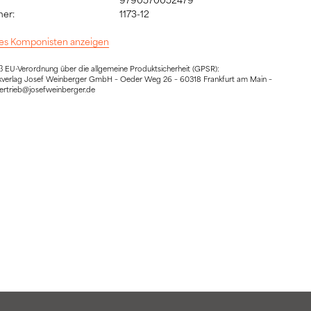
er:
1173-12
 des Komponisten anzeigen
EU-Verordnung über die allgemeine Produktsicherheit (GPSR):
sikverlag Josef Weinberger GmbH – Oeder Weg 26 – 60318 Frankfurt am Main –
vertrieb@josefweinberger.de