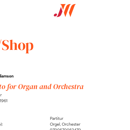
/Shop
liamson
to for Organ and Orchestra
r
1961
Partitur
):
Orgel, Orchester
9790570052479