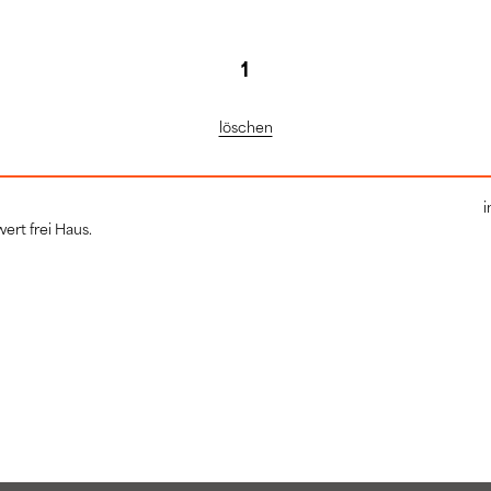
löschen
i
ert frei Haus.