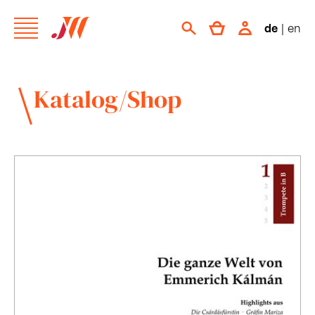
de
|
en
Katalog/Shop