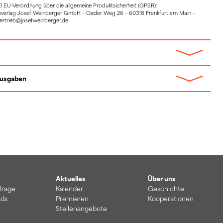
EU-Verordnung über die allgemeine Produktsicherheit (GPSR):
sikverlag Josef Weinberger GmbH – Oeder Weg 26 – 60318 Frankfurt am Main –
vertrieb@josefweinberger.de
Ausgaben
Aktuelles
Über uns
frage
Kalender
Geschichte
ds
Premieren
Kooperationen
Stellenangebote