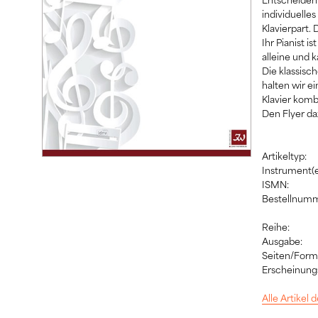
individuelle
Klavierpart.
Ihr Pianist i
alleine und 
Die klassisch
halten wir e
Klavier komb
Den Flyer da
Artikeltyp:
Instrument(e
ISMN:
Bestellnumm
Reihe:
Ausgabe:
Seiten/Form
Erscheinung
Alle Artikel