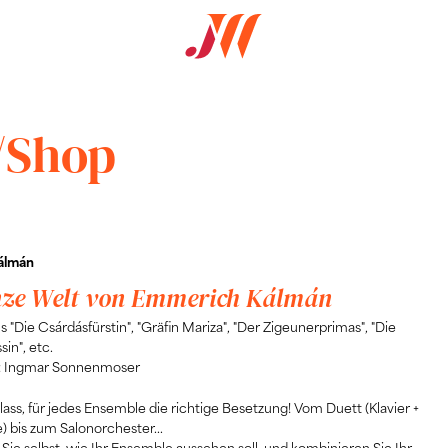
/Shop
álmán
nze Welt von Emmerich Kálmán
s "Die Csárdásfürstin", "Gräfin Mariza", "Der Zigeunerprimas", "Die
sin", etc.
: Ingmar Sonnenmoser
lass, für jedes Ensemble die richtige Besetzung! Vom Duett (Klavier +
 bis zum Salonorchester...
Sie selbst, wie Ihr Ensemble aussehen soll, und kombinieren Sie Ihr