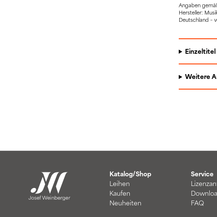
Angaben gemäß 
Hersteller: Mu
Deutschland – 
Einzeltitel
Weitere 
Katalog/Shop
Service
Leihen
Lizenzan
Kaufen
Downloa
Neuheiten
FAQ