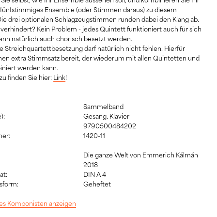
s fünfstimmiges Ensemble (oder Stimmen daraus) zu diesem
 Die drei optionalen Schlagzeugstimmen runden dabei den Klang ab.
st verhindert? Kein Problem - jedes Quintett funktioniert auch für sich
kann natürlich auch chorisch besetzt werden.
e Streichquartettbesetzung darf natürlich nicht fehlen. Hierfür
inen extra Stimmsatz bereit, der wiederum mit allen Quintetten und
iniert werden kann.
zu finden Sie hier:
Link
!
Sammelband
):
Gesang, Klavier
9790500484202
er:
1420-11
Die ganze Welt von Emmerich Kálmán
2018
at:
DIN A 4
sform:
Geheftet
 des Komponisten anzeigen