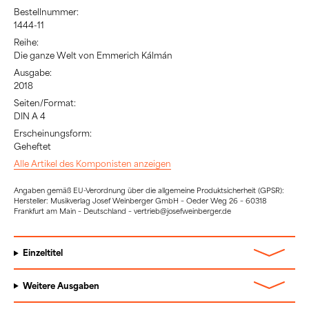
Bestellnummer:
1444-11
Reihe:
Die ganze Welt von Emmerich Kálmán
Ausgabe:
2018
Seiten/Format:
DIN A 4
Erscheinungsform:
Geheftet
Alle Artikel des Komponisten anzeigen
Angaben gemäß EU-Verordnung über die allgemeine Produktsicherheit (GPSR):
Hersteller: Musikverlag Josef Weinberger GmbH – Oeder Weg 26 – 60318
Frankfurt am Main – Deutschland – vertrieb@josefweinberger.de
Einzeltitel
Weitere Ausgaben