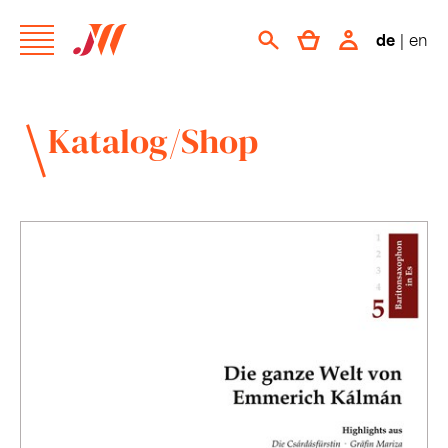
de
|
en
Katalog/Shop