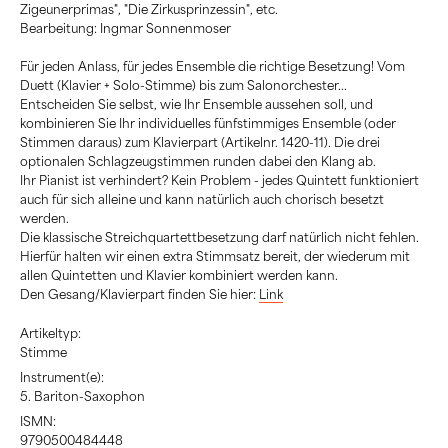
Zigeunerprimas", "Die Zirkusprinzessin", etc.
Bearbeitung: Ingmar Sonnenmoser
Für jeden Anlass, für jedes Ensemble die richtige Besetzung! Vom
Duett (Klavier + Solo-Stimme) bis zum Salonorchester...
Entscheiden Sie selbst, wie Ihr Ensemble aussehen soll, und
kombinieren Sie Ihr individuelles fünfstimmiges Ensemble (oder
Stimmen daraus) zum Klavierpart (Artikelnr. 1420-11). Die drei
optionalen Schlagzeugstimmen runden dabei den Klang ab.
Ihr Pianist ist verhindert? Kein Problem - jedes Quintett funktioniert
auch für sich alleine und kann natürlich auch chorisch besetzt
werden.
Die klassische Streichquartettbesetzung darf natürlich nicht fehlen.
Hierfür halten wir einen extra Stimmsatz bereit, der wiederum mit
allen Quintetten und Klavier kombiniert werden kann.
Den Gesang/Klavierpart finden Sie hier:
Link
Artikeltyp:
Stimme
Instrument(e):
5. Bariton-Saxophon
ISMN:
9790500484448