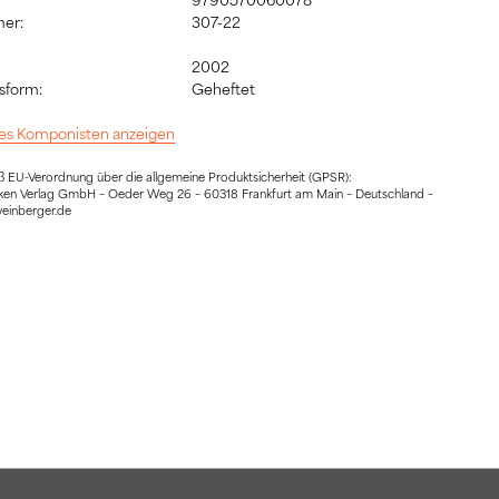
er:
307-22
2002
sform:
Geheftet
 des Komponisten anzeigen
EU-Verordnung über die allgemeine Produktsicherheit (GPSR):
ocken Verlag GmbH – Oeder Weg 26 – 60318 Frankfurt am Main – Deutschland –
weinberger.de