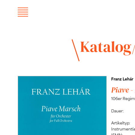
Katalog
Franz Lehár
Piave -
106er Regim
Dauer:
Artikeltyp:
Instrument(e
ISMN: