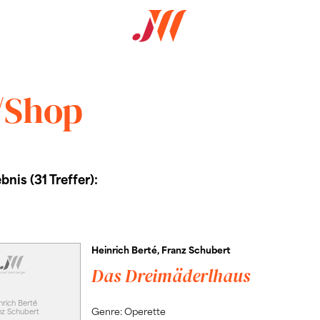
/Shop
nis (31 Treffer):
Heinrich Berté, Franz Schubert
Das Dreimäderlhaus
nrich Berté
Genre: Operette
nz Schubert