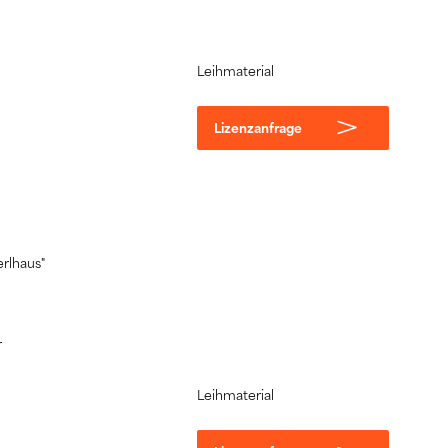
Leihmaterial
Lizenzanfrage
erlhaus"
r
Leihmaterial