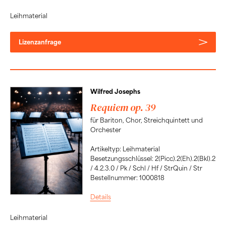
Leihmaterial
Lizenzanfrage
Wilfred Josephs
Requiem op. 39
für Bariton, Chor, Streichquintett und
Orchester
Artikeltyp: Leihmaterial
Besetzungsschlüssel: 2(Picc).2(Eh).2(Bkl).2
/ 4.2.3.0 / Pk / Schl / Hf / StrQuin / Str
Bestellnummer: 1000818
Details
Leihmaterial