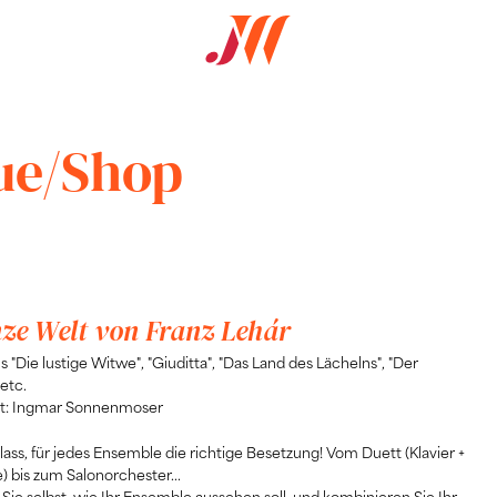
ue/Shop
nze Welt von Franz Lehár
s "Die lustige Witwe", "Giuditta", "Das Land des Lächelns", "Der
etc.
t: Ingmar Sonnenmoser
lass, für jedes Ensemble die richtige Besetzung! Vom Duett (Klavier +
 bis zum Salonorchester...
Sie selbst, wie Ihr Ensemble aussehen soll, und kombinieren Sie Ihr