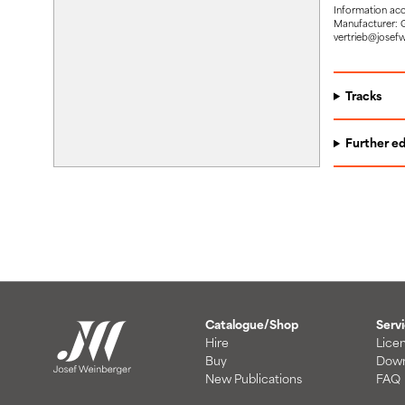
Information ac
Manufacturer: 
vertrieb@josef
Tracks
Further ed
Catalogue/Shop
Serv
Hire
Lice
Buy
Down
New Publications
FAQ