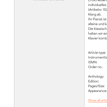
individuelle
(Artikelnr. 
Klang ab.
Ihr Pianist i
alleine und 
Die klassisch
halten wir e
Klavier komb
Article type:
Instrument(s
ISMN:
Order no.:
Anthology:
Edition:
Pages/Size:
Appearance
Show all art