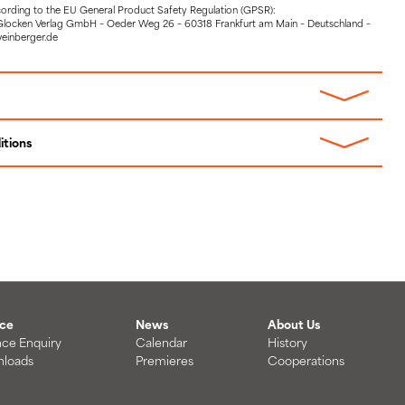
cording to the EU General Product Safety Regulation (GPSR):
Glocken Verlag GmbH – Oeder Weg 26 – 60318 Frankfurt am Main – Deutschland –
weinberger.de
itions
ice
News
About Us
nce Enquiry
Calendar
History
loads
Premieres
Cooperations