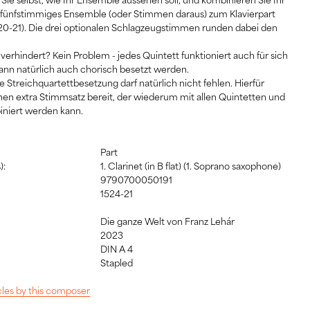
s fünfstimmiges Ensemble (oder Stimmen daraus) zum Klavierpart
1520-21). Die drei optionalen Schlagzeugstimmen runden dabei den
st verhindert? Kein Problem - jedes Quintett funktioniert auch für sich
kann natürlich auch chorisch besetzt werden.
e Streichquartettbesetzung darf natürlich nicht fehlen. Hierfür
inen extra Stimmsatz bereit, der wiederum mit allen Quintetten und
iniert werden kann.
Part
):
1. Clarinet (in B flat) (1. Soprano saxophone)
9790700050191
1524-21
Die ganze Welt von Franz Lehár
2023
DIN A 4
:
Stapled
icles by this composer