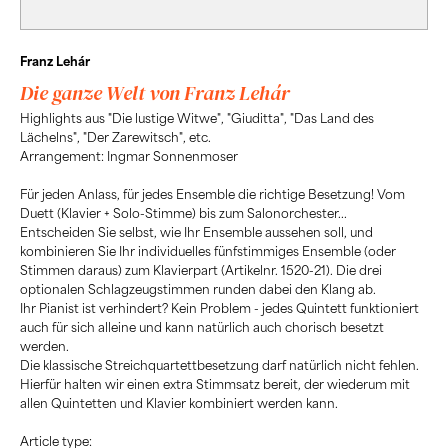
Franz Lehár
Die ganze Welt von Franz Lehár
Highlights aus "Die lustige Witwe", "Giuditta", "Das Land des
Lächelns", "Der Zarewitsch", etc.
Arrangement: Ingmar Sonnenmoser
Für jeden Anlass, für jedes Ensemble die richtige Besetzung! Vom
Duett (Klavier + Solo-Stimme) bis zum Salonorchester...
Entscheiden Sie selbst, wie Ihr Ensemble aussehen soll, und
kombinieren Sie Ihr individuelles fünfstimmiges Ensemble (oder
Stimmen daraus) zum Klavierpart (Artikelnr. 1520-21). Die drei
optionalen Schlagzeugstimmen runden dabei den Klang ab.
Ihr Pianist ist verhindert? Kein Problem - jedes Quintett funktioniert
auch für sich alleine und kann natürlich auch chorisch besetzt
werden.
Die klassische Streichquartettbesetzung darf natürlich nicht fehlen.
Hierfür halten wir einen extra Stimmsatz bereit, der wiederum mit
allen Quintetten und Klavier kombiniert werden kann.
Article type: