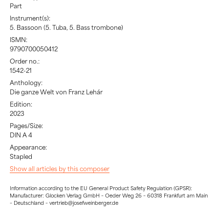
Part
Instrument(s):
5. Bassoon (5. Tuba, 5. Bass trombone)
ISMN:
9790700050412
Order no.:
1542-21
Anthology:
Die ganze Welt von Franz Lehár
Edition:
2023
Pages/Size:
DIN A 4
Appearance:
Stapled
Show all articles by this composer
Information according to the EU General Product Safety Regulation (GPSR):
Manufacturer: Glocken Verlag GmbH – Oeder Weg 26 – 60318 Frankfurt am Main
– Deutschland – vertrieb@josefweinberger.de