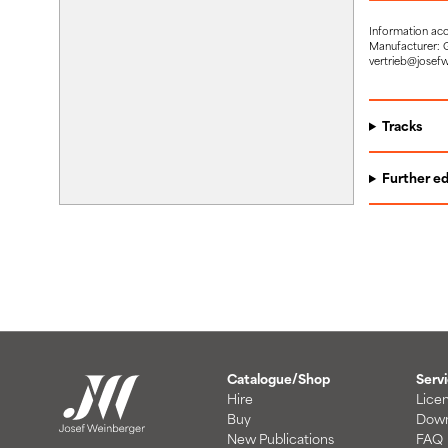
Information ac
Manufacturer: 
vertrieb@josef
Tracks
Further ed
Catalogue/Shop
Serv
Hire
Lice
Buy
Down
New Publications
FAQ