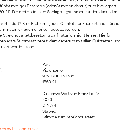
s fünfstimmiges Ensemble (oder Stimmen daraus) zum Klavierpart
1520-21). Die drei optionalen Schlagzeugstimmen runden dabei den
st verhindert? Kein Problem - jedes Quintett funktioniert auch für sich
kann natürlich auch chorisch besetzt werden.
e Streichquartettbesetzung darf natürlich nicht fehlen. Hierfür
inen extra Stimmsatz bereit, der wiederum mit allen Quintetten und
iniert werden kann.
Part
):
Violoncello
9790700050535
1553-21
Die ganze Welt von Franz Lehár
2023
DIN A 4
:
Stapled
Stimme zum Streichquartett
icles by this composer