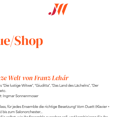
ue/Shop
nze Welt von Franz Lehár
s "Die lustige Witwe", "Giuditta", "Das Land des Lächelns", "Der
etc.
t: Ingmar Sonnenmoser
lass, für jedes Ensemble die richtige Besetzung! Vom Duett (Klavier +
 bis zum Salonorchester...
Sie selbst, wie Ihr Ensemble aussehen soll, und kombinieren Sie Ihr