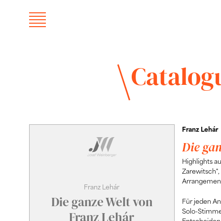
Catalog
Franz Lehár
Die ga
Highlights au
Zarewitsch", 
Arrangemen
Franz Lehár
Die ganze Welt von
Für jeden An
Solo-Stimme)
Franz Lehár
Entscheiden 