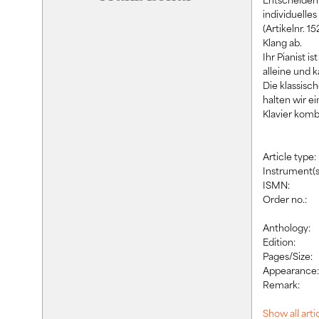
individuelle
(Artikelnr. 
Klang ab.
Ihr Pianist i
alleine und 
Die klassisch
halten wir e
Klavier komb
Article type:
Instrument(s
ISMN:
Order no.:
Anthology:
Edition:
Pages/Size:
Appearance
Remark:
Show all art