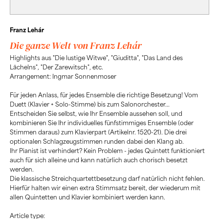
Franz Lehár
Die ganze Welt von Franz Lehár
Highlights aus "Die lustige Witwe", "Giuditta", "Das Land des
Lächelns", "Der Zarewitsch", etc.
Arrangement: Ingmar Sonnenmoser
Für jeden Anlass, für jedes Ensemble die richtige Besetzung! Vom
Duett (Klavier + Solo-Stimme) bis zum Salonorchester...
Entscheiden Sie selbst, wie Ihr Ensemble aussehen soll, und
kombinieren Sie Ihr individuelles fünfstimmiges Ensemble (oder
Stimmen daraus) zum Klavierpart (Artikelnr. 1520-21). Die drei
optionalen Schlagzeugstimmen runden dabei den Klang ab.
Ihr Pianist ist verhindert? Kein Problem - jedes Quintett funktioniert
auch für sich alleine und kann natürlich auch chorisch besetzt
werden.
Die klassische Streichquartettbesetzung darf natürlich nicht fehlen.
Hierfür halten wir einen extra Stimmsatz bereit, der wiederum mit
allen Quintetten und Klavier kombiniert werden kann.
Article type: