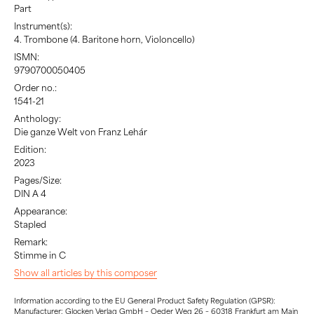
Part
Instrument(s):
4. Trombone (4. Baritone horn, Violoncello)
ISMN:
9790700050405
Order no.:
1541-21
Anthology:
Die ganze Welt von Franz Lehár
Edition:
2023
Pages/Size:
DIN A 4
Appearance:
Stapled
Remark:
Stimme in C
Show all articles by this composer
Information according to the EU General Product Safety Regulation (GPSR):
Manufacturer: Glocken Verlag GmbH – Oeder Weg 26 – 60318 Frankfurt am Main